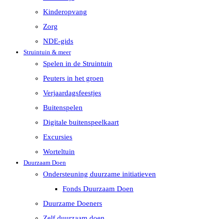
Kinderopvang
Zorg
NDE-gids
Struintuin & meer
Spelen in de Struintuin
Peuters in het groen
Verjaardagsfeestjes
Buitenspelen
Digitale buitenspeelkaart
Excursies
Worteltuin
Duurzaam Doen
Ondersteuning duurzame initiatieven
Fonds Duurzaam Doen
Duurzame Doeners
Zelf duurzaam doen