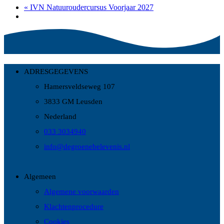
«
IVN Natuuroudercursus Voorjaar 2027
ADRESGEGEVENS
Hamersveldseweg 107
3833 GM Leusden
Nederland
033 3034940
info@degroenebelevenis.nl
Algemeen
Algemene voorwaarden
Klachtenprocedure
Cookies