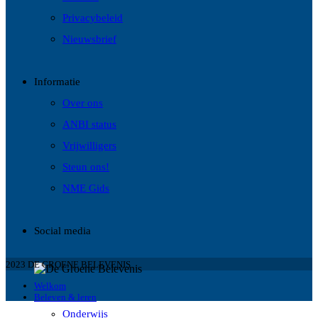
Privacybeleid
Nieuwsbrief
Informatie
Over ons
ANBI status
Vrijwilligers
Steun ons!
NME Gids
Social media
2023 DE GROENE BELEVENIS
Welkom
Beleven & leren
Onderwijs