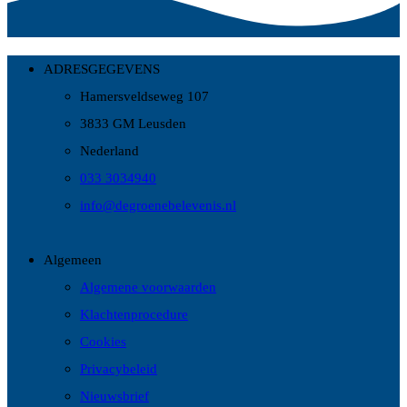
ADRESGEGEVENS
Hamersveldseweg 107
3833 GM Leusden
Nederland
033 3034940
info@degroenebelevenis.nl
Algemeen
Algemene voorwaarden
Klachtenprocedure
Cookies
Privacybeleid
Nieuwsbrief