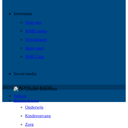
Informatie
Over ons
ANBI status
Vrijwilligers
Steun ons!
NME Gids
Social media
2023 DE GROENE BELEVENIS
Welkom
Beleven & leren
Onderwijs
Kinderopvang
Zorg