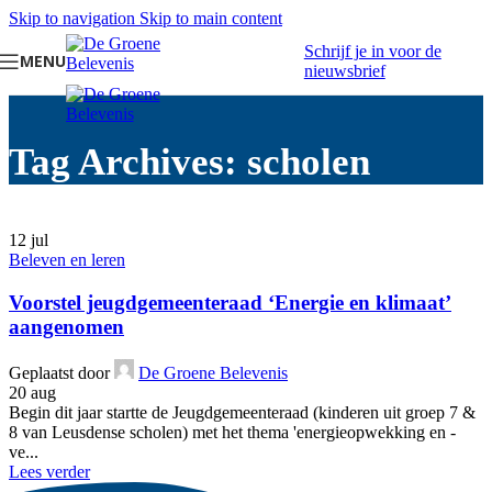
Skip to navigation
Skip to main content
Schrijf je in voor de
MENU
nieuwsbrief
Tag Archives: scholen
12
jul
Beleven en leren
Voorstel jeugdgemeenteraad ‘Energie en klimaat’
aangenomen
Geplaatst door
De Groene Belevenis
20 aug
Begin dit jaar startte de Jeugdgemeenteraad (kinderen uit groep 7 &
8 van Leusdense scholen) met het thema 'energieopwekking en -
ve...
Lees verder